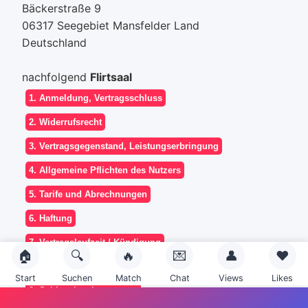
Bäckerstraße 9
06317 Seegebiet Mansfelder Land
Deutschland
nachfolgend
Flirtsaal
🏠
🔍
🔥
💌
👤
❤️
Start
Suchen
Match
Chat
Views
Likes