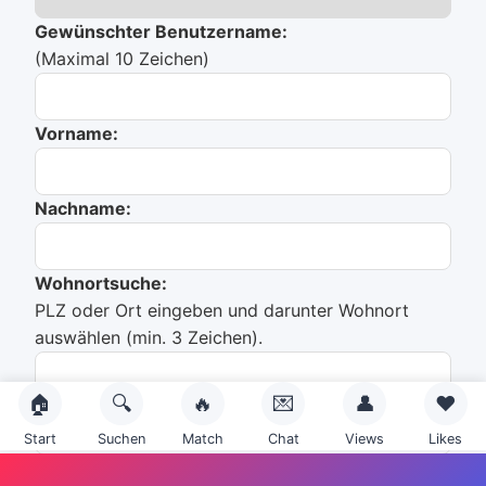
Gewünschter Benutzername:
(Maximal 10 Zeichen)
Vorname:
Nachname:
Wohnortsuche:
PLZ oder Ort eingeben und darunter Wohnort
auswählen (min. 3 Zeichen).
🏠
🔍
🔥
💌
👤
❤️
Du hast noch nichts ausgewählt!
Start
Suchen
Match
Chat
Views
Likes
Emailadresse: