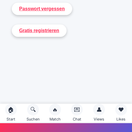
🏠
🔍
🔥
💌
👤
❤️
Start
Suchen
Match
Chat
Views
Likes