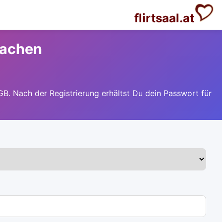
flirtsaal.at
machen
GB. Nach der Registrierung erhältst Du dein Passwort für