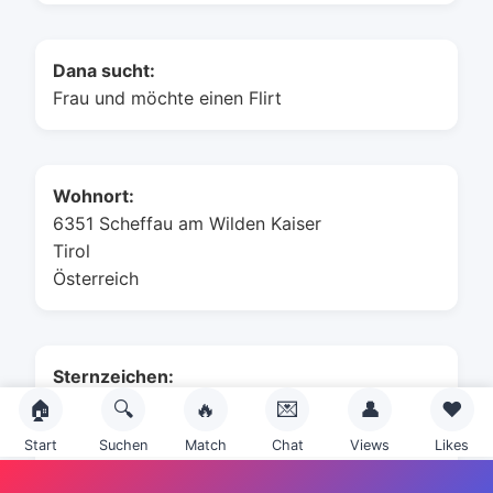
Dana sucht:
Frau und möchte einen Flirt
Wohnort:
6351 Scheffau am Wilden Kaiser
Tirol
Österreich
Sternzeichen:
🏠
🔍
🔥
💌
👤
❤️
Start
Suchen
Match
Chat
Views
Likes
Skorpion (24. Oktober - 22. November)