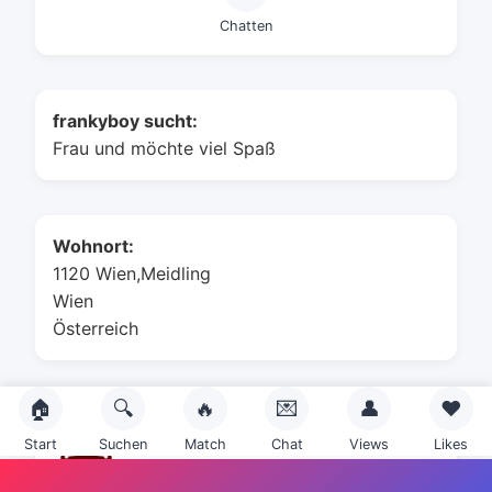
Chatten
frankyboy sucht:
Frau und möchte viel Spaß
Wohnort:
1120 Wien,Meidling
Wien
Österreich
🏠
🔍
🔥
💌
👤
❤️
Sternzeichen:
Start
Suchen
Match
Chat
Views
Likes