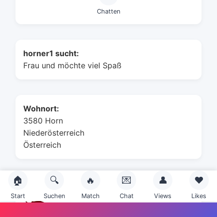
Chatten
horner1 sucht:
Frau und möchte viel Spaß
Wohnort:
3580 Horn
Niederösterreich
Österreich
🏠
🔍
🔥
💌
👤
❤️
Sternzeichen:
Start
Suchen
Match
Chat
Views
Likes